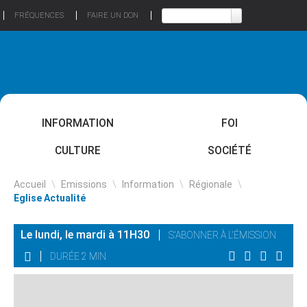
FRÉQUENCES
FAIRE UN DON
INFORMATION
FOI
CULTURE
SOCIÉTÉ
Accueil
\
Emissions
\
Information
\
Régionale
\
Eglise Actualité
Le lundi, le mardi à 11H30
S'ABONNER À L'ÉMISSION
DURÉE 2 MIN