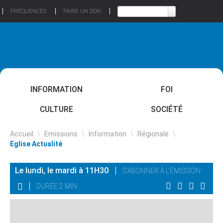
FRÉQUENCES
FAIRE UN DON
INFORMATION
FOI
CULTURE
SOCIÉTÉ
Accueil
\
Emissions
\
Information
\
Régionale
\
Eglise Actualité
Le lundi, le mardi à 11H30
S'ABONNER À L'ÉMISSION
DURÉE 2 MIN