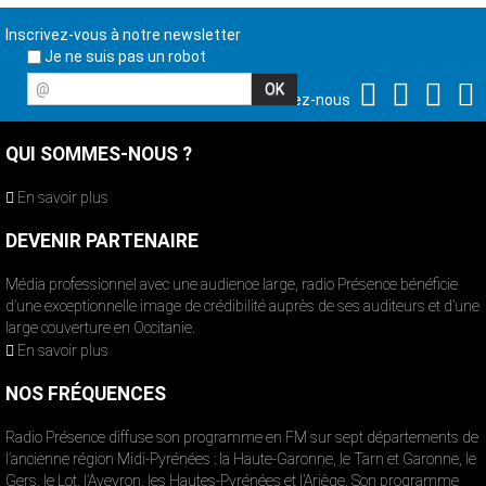
Inscrivez-vous à notre newsletter
Je ne suis pas un robot
@
Suivez-nous
QUI SOMMES-NOUS ?
En savoir plus
DEVENIR PARTENAIRE
Média professionnel avec une audience large, radio Présence bénéficie
d’une exceptionnelle image de crédibilité auprès de ses auditeurs et d’une
large couverture en Occitanie.
En savoir plus
NOS FRÉQUENCES
Radio Présence diffuse son programme en FM sur sept départements de
l’ancienne région Midi-Pyrénées : la Haute-Garonne, le Tarn et Garonne, le
Gers, le Lot, l’Aveyron, les Hautes-Pyrénées et l’Ariège. Son programme