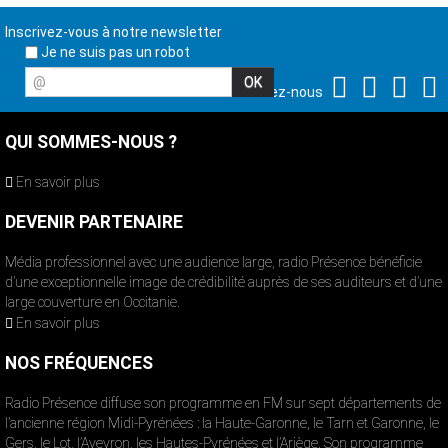
Inscrivez-vous à notre newsletter
Je ne suis pas un robot
@
Suivez-nous
QUI SOMMES-NOUS ?
En savoir plus
DEVENIR PARTENAIRE
Média professionnel avec une audience large, radio Présence bénéficie
d’une exceptionnelle image de crédibilité auprès de ses auditeurs et d’une
large couverture en Occitanie.
En savoir plus
NOS FRÉQUENCES
Radio Présence diffuse son programme en FM sur sept départements de
l’ancienne région Midi-Pyrénées : la Haute-Garonne, le Tarn et Garonne, le
Gers, le Lot, l’Aveyron, les Hautes-Pyrénées et l’Ariège. Son programme