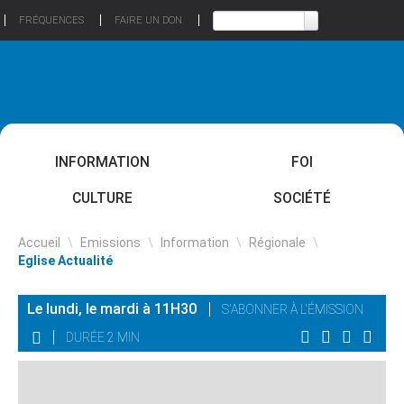
FRÉQUENCES
FAIRE UN DON
INFORMATION
FOI
CULTURE
SOCIÉTÉ
Accueil
\
Emissions
\
Information
\
Régionale
\
Eglise Actualité
Le lundi, le mardi à 11H30
S'ABONNER À L'ÉMISSION
DURÉE 2 MIN