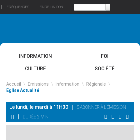
FRÉQUENCES
FAIRE UN DON
INFORMATION
FOI
CULTURE
SOCIÉTÉ
Accueil
\
Emissions
\
Information
\
Régionale
\
Eglise Actualité
Le lundi, le mardi à 11H30
S'ABONNER À L'ÉMISSION
DURÉE 2 MIN