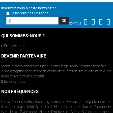
Inscrivez-vous à notre newsletter
Je ne suis pas un robot
@
Suivez-nous
QUI SOMMES-NOUS ?
En savoir plus
DEVENIR PARTENAIRE
Média professionnel avec une audience large, radio Présence bénéficie
d’une exceptionnelle image de crédibilité auprès de ses auditeurs et d’une
large couverture en Occitanie.
En savoir plus
NOS FRÉQUENCES
Radio Présence diffuse son programme en FM sur sept départements de
l’ancienne région Midi-Pyrénées : la Haute-Garonne, le Tarn et Garonne, le
Gers, le Lot, l’Aveyron, les Hautes-Pyrénées et l’Ariège. Son programme