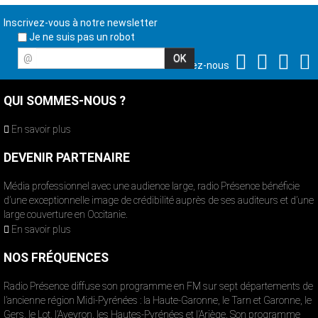
Inscrivez-vous à notre newsletter
Je ne suis pas un robot
@
Suivez-nous
QUI SOMMES-NOUS ?
En savoir plus
DEVENIR PARTENAIRE
Média professionnel avec une audience large, radio Présence bénéficie
d’une exceptionnelle image de crédibilité auprès de ses auditeurs et d’une
large couverture en Occitanie.
En savoir plus
NOS FRÉQUENCES
Radio Présence diffuse son programme en FM sur sept départements de
l’ancienne région Midi-Pyrénées : la Haute-Garonne, le Tarn et Garonne, le
Gers, le Lot, l’Aveyron, les Hautes-Pyrénées et l’Ariège. Son programme