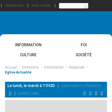
FRÉQUENCES
FAIRE UN DON
INFORMATION
FOI
CULTURE
SOCIÉTÉ
Accueil
\
Emissions
\
Information
\
Régionale
\
Eglise Actualité
Le lundi, le mardi à 11H30
S'ABONNER À L'ÉMISSION
DURÉE 2 MIN