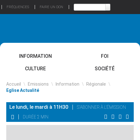
FRÉQUENCES
FAIRE UN DON
INFORMATION
FOI
CULTURE
SOCIÉTÉ
Accueil
\
Emissions
\
Information
\
Régionale
\
Eglise Actualité
Le lundi, le mardi à 11H30
S'ABONNER À L'ÉMISSION
DURÉE 2 MIN