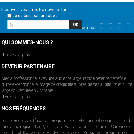
Inscrivez-vous à notre newsletter
Je ne suis pas un robot
@
Suivez-nous
QUI SOMMES-NOUS ?
En savoir plus
DEVENIR PARTENAIRE
Média professionnel avec une audience large, radio Présence bénéficie
d’une exceptionnelle image de crédibilité auprès de ses auditeurs et d’une
large couverture en Occitanie.
En savoir plus
NOS FRÉQUENCES
Radio Présence diffuse son programme en FM sur sept départements de
l’ancienne région Midi-Pyrénées : la Haute-Garonne, le Tarn et Garonne, le
Gers, le Lot, l’Aveyron, les Hautes-Pyrénées et l’Ariège. Son programme