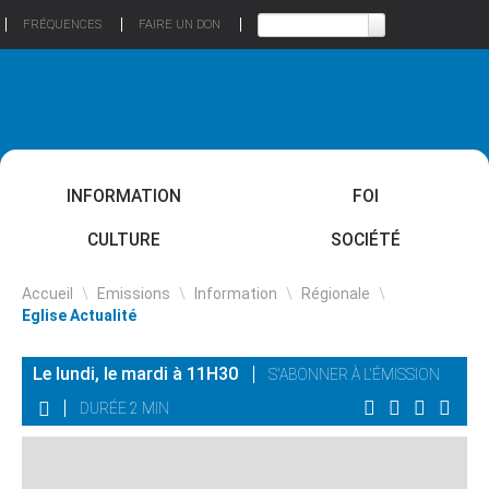
FRÉQUENCES
FAIRE UN DON
INFORMATION
FOI
CULTURE
SOCIÉTÉ
Accueil
\
Emissions
\
Information
\
Régionale
\
Eglise Actualité
Le lundi, le mardi à 11H30
S'ABONNER À L'ÉMISSION
DURÉE 2 MIN