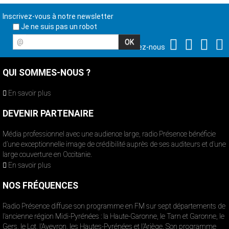
Inscrivez-vous à notre newsletter
Je ne suis pas un robot
@
Suivez-nous
QUI SOMMES-NOUS ?
En savoir plus
DEVENIR PARTENAIRE
Média professionnel avec une audience large, radio Présence bénéficie
d’une exceptionnelle image de crédibilité auprès de ses auditeurs et d’une
large couverture en Occitanie.
En savoir plus
NOS FRÉQUENCES
Radio Présence diffuse son programme en FM sur sept départements de
l’ancienne région Midi-Pyrénées : la Haute-Garonne, le Tarn et Garonne, le
Gers, le Lot, l’Aveyron, les Hautes-Pyrénées et l’Ariège. Son programme