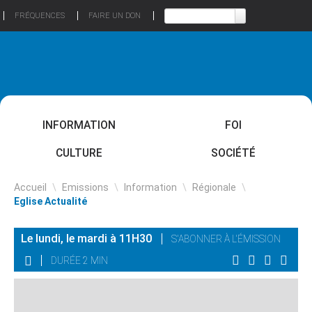
FRÉQUENCES
FAIRE UN DON
INFORMATION
FOI
CULTURE
SOCIÉTÉ
Accueil
\
Emissions
\
Information
\
Régionale
\
Eglise Actualité
Le lundi, le mardi à 11H30
S'ABONNER À L'ÉMISSION
DURÉE 2 MIN