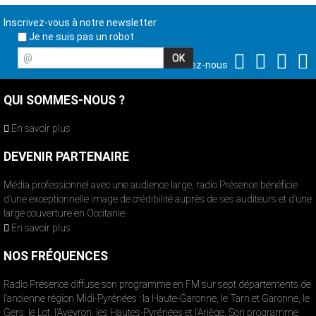
Inscrivez-vous à notre newsletter
Je ne suis pas un robot
@
Suivez-nous
QUI SOMMES-NOUS ?
En savoir plus
DEVENIR PARTENAIRE
Média professionnel avec une audience large, radio Présence bénéficie
d’une exceptionnelle image de crédibilité auprès de ses auditeurs et d’une
large couverture en Occitanie.
En savoir plus
NOS FRÉQUENCES
Radio Présence diffuse son programme en FM sur sept départements de
l’ancienne région Midi-Pyrénées : la Haute-Garonne, le Tarn et Garonne, le
Gers, le Lot, l’Aveyron, les Hautes-Pyrénées et l’Ariège. Son programme