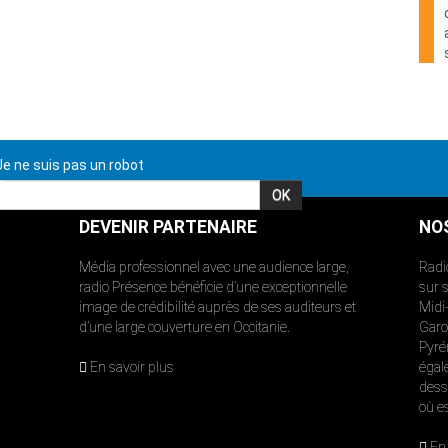
e ne suis pas un robot
DEVENIR PARTENAIRE
NO
Média professionnel avec une audience large,
Radi
radio Présence bénéficie d’une exceptionnelle
sur 
image de crédibilité auprès de ses auditeurs et
Midi
d’une large couverture en Occitanie.
Garon
Pyré
En savoir plus
égal
dess
où e
En 