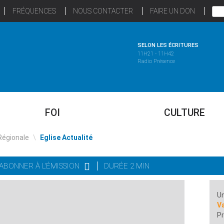
FRÉQUENCES
NOUS CONTACTER
FAIRE UN DON
SELON LES ÉCRITURES
11H21 - 11H42
Radio Présence
FOI
CULTURE
Régionale
\
Eglise Actualité
'ABONNER À L'ÉMISSION
DURÉE 2 MIN
Un
Va
Pr