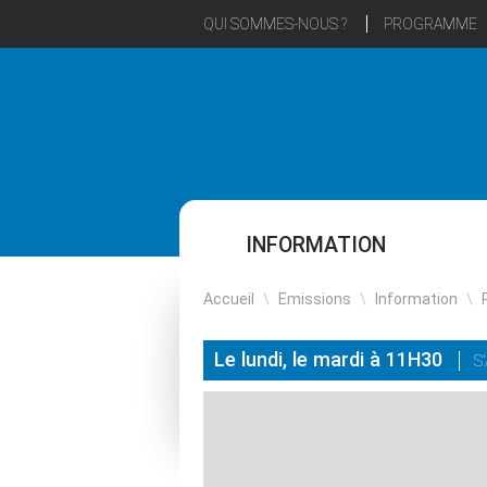
QUI SOMMES-NOUS ?
PROGRAMME
INFORMATION
Accueil
\
Emissions
\
Information
\
Le lundi, le mardi à 11H30
S