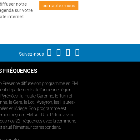
diffuser notre
contactez-nous
agenda sur votre
site internet
Suivez-nous
S FRÉQUENCES
o Présence diffuse son programme en FM
sept départements de l’ancienne région
-Pyrénées : la Haute-Garonne, le Tarn et
ne, le Gers, le Lot, l’Aveyron, les Hautes-
nées et l’Ariège. Son programme est
ement reçu en FM sur Pau. Retrouvez ci-
ous nos 22 fréquences avec la commune
st situé l’émetteur correspondant.
savoir plus