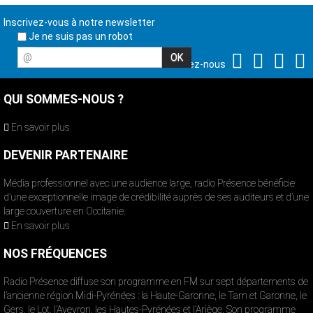
Inscrivez-vous à notre newsletter
Je ne suis pas un robot
@
Suivez-nous
QUI SOMMES-NOUS ?
En savoir plus
DEVENIR PARTENAIRE
Média professionnel avec une audience large, radio Présence bénéficie
d’une exceptionnelle image de crédibilité auprès de ses auditeurs et d’une
large couverture en Occitanie.
En savoir plus
NOS FRÉQUENCES
Radio Présence diffuse son programme en FM sur sept départements de
l’ancienne région Midi-Pyrénées : la Haute-Garonne, le Tarn et Garonne, le
Gers, le Lot, l’Aveyron, les Hautes-Pyrénées et l’Ariège. Son programme