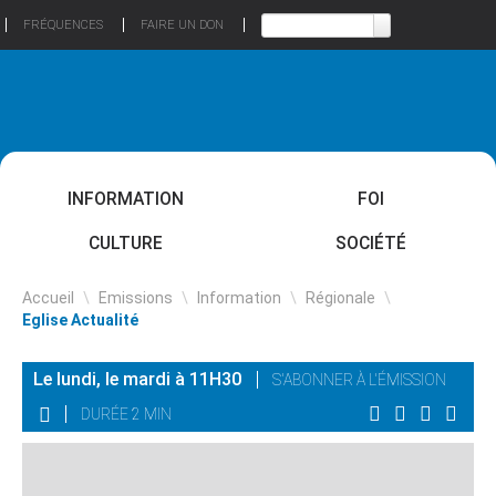
FRÉQUENCES
FAIRE UN DON
INFORMATION
FOI
CULTURE
SOCIÉTÉ
Accueil
\
Emissions
\
Information
\
Régionale
\
Eglise Actualité
Le lundi, le mardi à 11H30
S'ABONNER À L'ÉMISSION
DURÉE 2 MIN