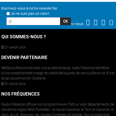
Inscrivez-vous à notre newsletter
Je ne suis pas un robot
@
Suivez-nous
QUI SOMMES-NOUS ?
En savoir plus
DEVENIR PARTENAIRE
Média professionnel avec une audience large, radio Présence bénéficie
d’une exceptionnelle image de crédibilité auprès de ses auditeurs et d’une
large couverture en Occitanie.
En savoir plus
NOS FRÉQUENCES
Radio Présence diffuse son programme en FM sur sept départements de
l’ancienne région Midi-Pyrénées : la Haute-Garonne, le Tarn et Garonne, le
Gers, le Lot, l’Aveyron, les Hautes-Pyrénées et l’Ariège. Son programme