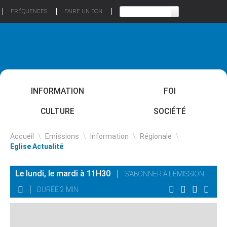
FRÉQUENCES
FAIRE UN DON
INFORMATION
FOI
CULTURE
SOCIÉTÉ
Accueil
\
Emissions
\
Information
\
Régionale
\
Eglise Actualité
Le lundi, le mardi à 11H30
S'ABONNER À L'ÉMISSION
DURÉE 2 MIN