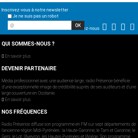
Inscrivez-vous à notre newsletter
Je ne suis pas un robot
@
Suivez-nous
QUI SOMMES-NOUS ?
En savoir plus
DEVENIR PARTENAIRE
Média professionnel avec une audience large, radio Présence bénéficie
d’une exceptionnelle image de crédibilité auprès de ses auditeurs et d’une
large couverture en Occitanie.
En savoir plus
NOS FRÉQUENCES
Radio Présence diffuse son programme en FM sur sept départements de
l’ancienne région Midi-Pyrénées : la Haute-Garonne, le Tarn et Garonne, le
Gers, le Lot, l’Aveyron, les Hautes-Pyrénées et l’Ariège. Son programme