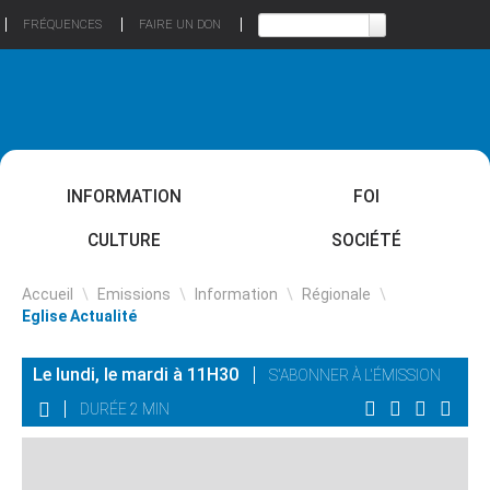
FRÉQUENCES
FAIRE UN DON
INFORMATION
FOI
CULTURE
SOCIÉTÉ
Accueil
\
Emissions
\
Information
\
Régionale
\
Eglise Actualité
Le lundi, le mardi à 11H30
S'ABONNER À L'ÉMISSION
DURÉE 2 MIN