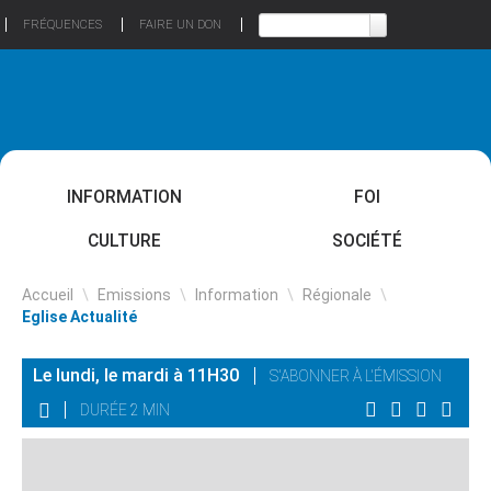
FRÉQUENCES
FAIRE UN DON
INFORMATION
FOI
CULTURE
SOCIÉTÉ
Accueil
\
Emissions
\
Information
\
Régionale
\
Eglise Actualité
Le lundi, le mardi à 11H30
S'ABONNER À L'ÉMISSION
DURÉE 2 MIN