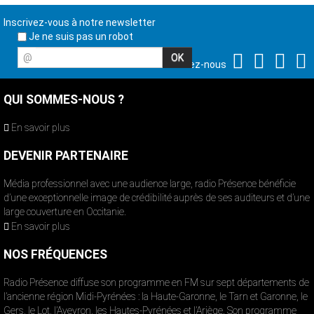
Inscrivez-vous à notre newsletter
Je ne suis pas un robot
@
Suivez-nous
QUI SOMMES-NOUS ?
En savoir plus
DEVENIR PARTENAIRE
Média professionnel avec une audience large, radio Présence bénéficie
d’une exceptionnelle image de crédibilité auprès de ses auditeurs et d’une
large couverture en Occitanie.
En savoir plus
NOS FRÉQUENCES
Radio Présence diffuse son programme en FM sur sept départements de
l’ancienne région Midi-Pyrénées : la Haute-Garonne, le Tarn et Garonne, le
Gers, le Lot, l’Aveyron, les Hautes-Pyrénées et l’Ariège. Son programme