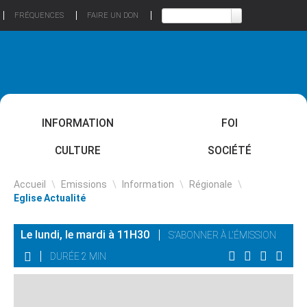
FRÉQUENCES
FAIRE UN DON
INFORMATION
FOI
CULTURE
SOCIÉTÉ
Accueil
\
Emissions
\
Information
\
Régionale
\
Eglise Actualité
Le lundi, le mardi à 11H30
S'ABONNER À L'ÉMISSION
DURÉE 2 MIN