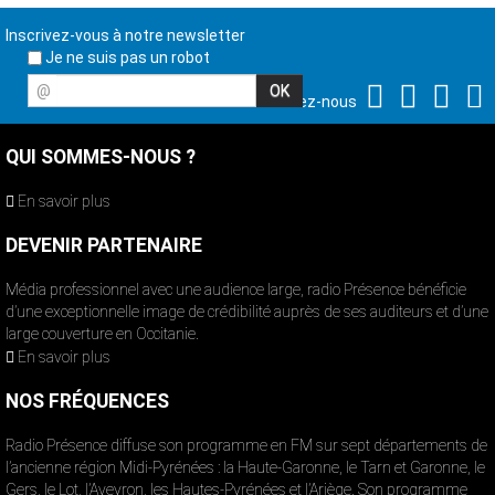
Inscrivez-vous à notre newsletter
Je ne suis pas un robot
@
Suivez-nous
QUI SOMMES-NOUS ?
En savoir plus
DEVENIR PARTENAIRE
Média professionnel avec une audience large, radio Présence bénéficie
d’une exceptionnelle image de crédibilité auprès de ses auditeurs et d’une
large couverture en Occitanie.
En savoir plus
NOS FRÉQUENCES
Radio Présence diffuse son programme en FM sur sept départements de
l’ancienne région Midi-Pyrénées : la Haute-Garonne, le Tarn et Garonne, le
Gers, le Lot, l’Aveyron, les Hautes-Pyrénées et l’Ariège. Son programme