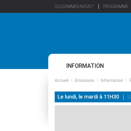
QUI SOMMES-NOUS ?
PROGRAMME
INFORMATION
Accueil
\
Emissions
\
Information
\
Le lundi, le mardi à 11H30
S