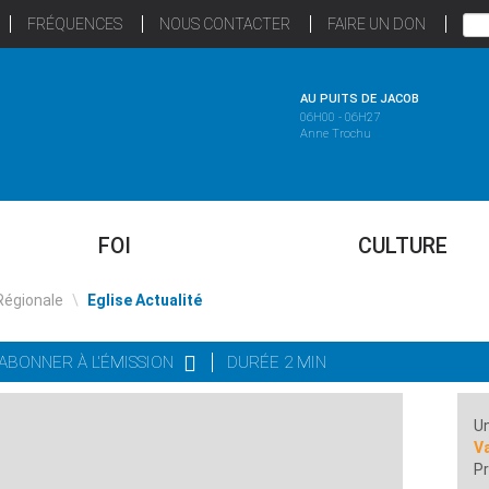
FRÉQUENCES
NOUS CONTACTER
FAIRE UN DON
AU PUITS DE JACOB
06H00 - 06H27
Anne Trochu
FOI
CULTURE
Régionale
\
Eglise Actualité
'ABONNER À L'ÉMISSION
DURÉE 2 MIN
Un
Va
Pr