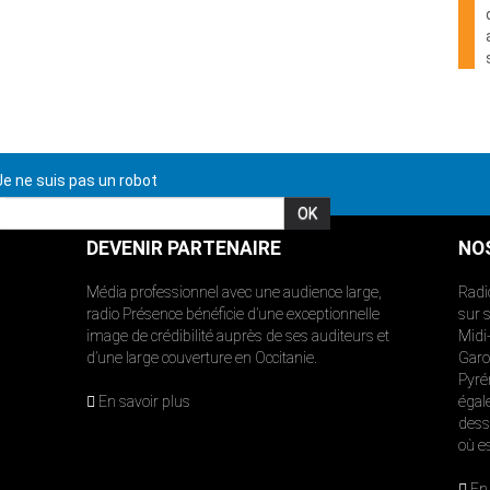
e ne suis pas un robot
DEVENIR PARTENAIRE
NO
Média professionnel avec une audience large,
Radi
radio Présence bénéficie d’une exceptionnelle
sur 
image de crédibilité auprès de ses auditeurs et
Midi
d’une large couverture en Occitanie.
Garon
Pyré
En savoir plus
égal
dess
où e
En 