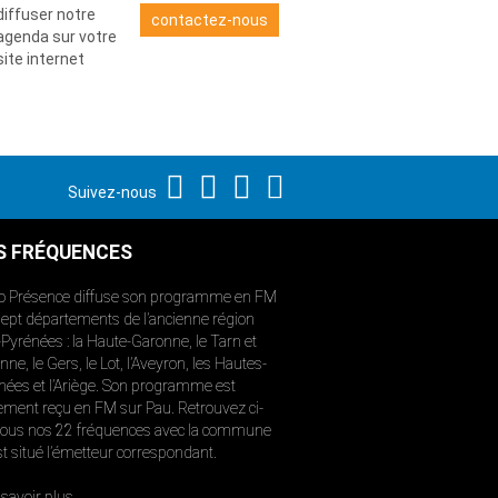
diffuser notre
contactez-nous
agenda sur votre
site internet
Suivez-nous
S FRÉQUENCES
o Présence diffuse son programme en FM
sept départements de l’ancienne région
-Pyrénées : la Haute-Garonne, le Tarn et
ne, le Gers, le Lot, l’Aveyron, les Hautes-
nées et l’Ariège. Son programme est
ement reçu en FM sur Pau. Retrouvez ci-
ous nos 22 fréquences avec la commune
st situé l’émetteur correspondant.
savoir plus