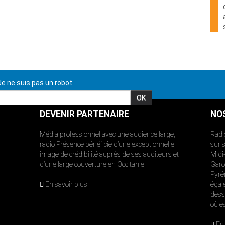
e ne suis pas un robot
DEVENIR PARTENAIRE
NO
Média professionnel avec une audience large,
Radi
radio Présence bénéficie d’une exceptionnelle
sur 
image de crédibilité auprès de ses auditeurs et
Midi
d’une large couverture en Occitanie.
Garon
Pyré
En savoir plus
égal
dess
où e
En 