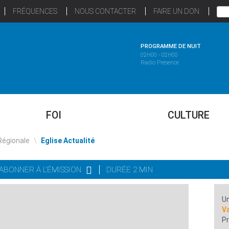
FRÉQUENCES
NOUS CONTACTER
FAIRE UN DON
PROGRAMME DE NUIT
02H00 - 02H00
Radio Présence
FOI
CULTURE
Régionale
\
Eglise Actualité
'ABONNER À L'ÉMISSION
DURÉE 2 MIN
Un
Va
Pr