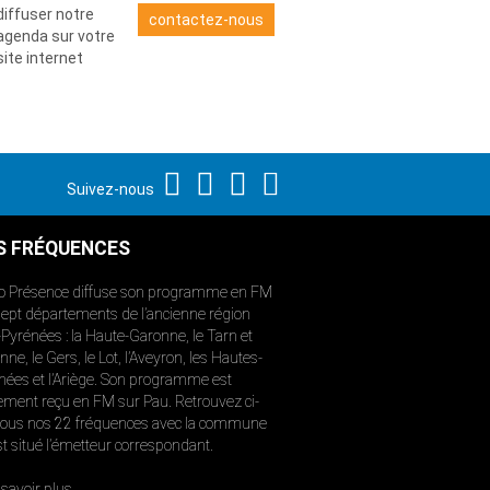
diffuser notre
contactez-nous
agenda sur votre
site internet
Suivez-nous
S FRÉQUENCES
o Présence diffuse son programme en FM
sept départements de l’ancienne région
-Pyrénées : la Haute-Garonne, le Tarn et
ne, le Gers, le Lot, l’Aveyron, les Hautes-
nées et l’Ariège. Son programme est
ement reçu en FM sur Pau. Retrouvez ci-
ous nos 22 fréquences avec la commune
st situé l’émetteur correspondant.
savoir plus