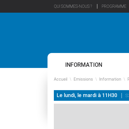
QUI SOMMES-NOUS ?
PROGRAMME
INFORMATION
Accueil
\
Emissions
\
Information
\
Le lundi, le mardi à 11H30
S