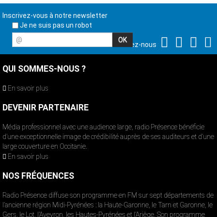
Inscrivez-vous à notre newsletter
Je ne suis pas un robot
@
Suivez-nous
QUI SOMMES-NOUS ?
En savoir plus
DEVENIR PARTENAIRE
Média professionnel avec une audience large, radio Présence bénéficie
d’une exceptionnelle image de crédibilité auprès de ses auditeurs et d’une
large couverture en Occitanie.
En savoir plus
NOS FRÉQUENCES
Radio Présence diffuse son programme en FM sur sept départements de
l’ancienne région Midi-Pyrénées : la Haute-Garonne, le Tarn et Garonne, le
Gers, le Lot, l’Aveyron, les Hautes-Pyrénées et l’Ariège. Son programme