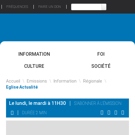
FRÉQUENCES
FAIRE UN DON
INFORMATION
FOI
CULTURE
SOCIÉTÉ
Accueil
\
Emissions
\
Information
\
Régionale
\
Eglise Actualité
Le lundi, le mardi à 11H30
S'ABONNER À L'ÉMISSION
DURÉE 2 MIN