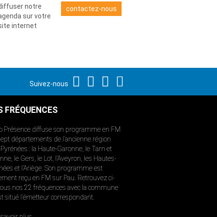
diffuser notre
contactez-nous
agenda sur votre
site internet
Suivez-nous
S FRÉQUENCES
o Présence diffuse son programme en FM
sept départements de l’ancienne région
-Pyrénées : la Haute-Garonne, le Tarn et
ne, le Gers, le Lot, l’Aveyron, les Hautes-
nées et l’Ariège. Son programme est
ement reçu en FM sur Pau. Retrouvez ci-
ous nos 22 fréquences avec la commune
st situé l’émetteur correspondant.
savoir plus