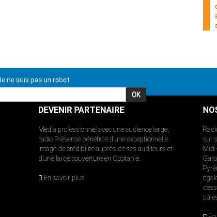
e ne suis pas un robot
DEVENIR PARTENAIRE
NO
Média professionnel avec une audience large,
Radi
radio Présence bénéficie d’une exceptionnelle
sur 
image de crédibilité auprès de ses auditeurs et
Midi
d’une large couverture en Occitanie.
Garon
Pyré
En savoir plus
égal
dess
où e
En 