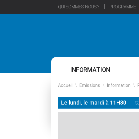
QUI SOMMES-NOUS ?
PROGRAMME
INFORMATION
Accueil
\
Emissions
\
Information
\
Le lundi, le mardi à 11H30
S