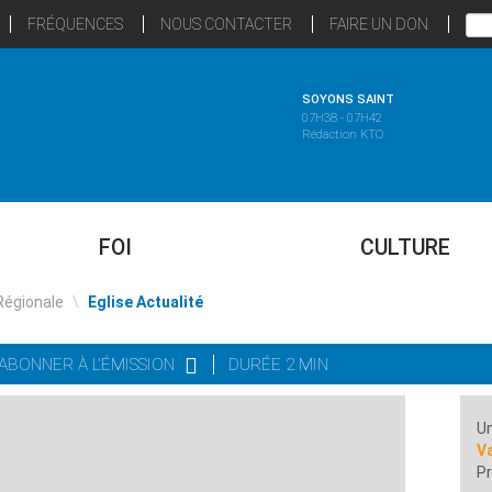
FRÉQUENCES
NOUS CONTACTER
FAIRE UN DON
SOYONS SAINT
07H38 - 07H42
Rédaction KTO
FOI
CULTURE
Régionale
\
Eglise Actualité
'ABONNER À L'ÉMISSION
DURÉE 2 MIN
Un
Va
Pr