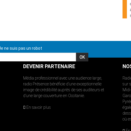
e ne suis pas un robot
DEVENIR PARTENAIRE
NO
Média professionnel avec une audience large,
Radi
radio Présence bénéficie d’une exceptionnelle
sur 
image de crédibilité auprès de ses auditeurs et
Midi
d’une large couverture en Occitanie.
Garon
Pyré
En savoir plus
égal
dess
où e
En 