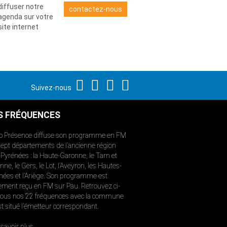
diffuser notre
contactez-nous
agenda sur votre
site internet
Suivez-nous
S FRÉQUENCES
o Présence diffuse son programme en FM
sept départements de l’ancienne région
-Pyrénées : la Haute-Garonne, le Tarn et
ne, le Gers, le Lot, l’Aveyron, les Hautes-
nées et l’Ariège. Son programme est
ement reçu en FM sur Pau. Retrouvez ci-
ous nos 22 fréquences avec la commune
st situé l’émetteur correspondant.
savoir plus