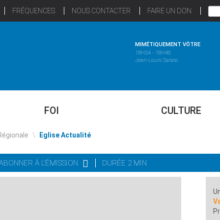
FRÉQUENCES
NOUS CONTACTER
FAIRE UN DON
MIMÉTIQUEMENT VÔTRE
18H34 - 18H46
Jean-Louis Salasc
FOI
CULTURE
Régionale
\
Eglise Actualité
'ABONNER À L'ÉMISSION
DURÉE 2 MIN
Un
Va
Pr