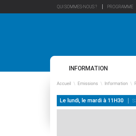
QUI SOMMES-NOUS ?
PROGRAMME
INFORMATION
Accueil
\
Emissions
\
Information
\
Le lundi, le mardi à 11H30
S