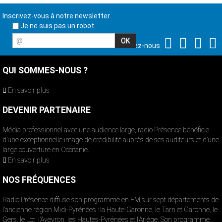
Inscrivez-vous à notre newsletter
Je ne suis pas un robot
@
Suivez-nous
QUI SOMMES-NOUS ?
En savoir plus
DEVENIR PARTENAIRE
Média professionnel avec une audience large, radio Présence bénéficie
d’une exceptionnelle image de crédibilité auprès de ses auditeurs et d’une
large couverture en Occitanie.
En savoir plus
NOS FRÉQUENCES
Radio Présence diffuse son programme en FM sur sept départements de
l’ancienne région Midi-Pyrénées : la Haute-Garonne, le Tarn et Garonne, le
Gers, le Lot, l’Aveyron, les Hautes-Pyrénées et l’Ariège. Son programme