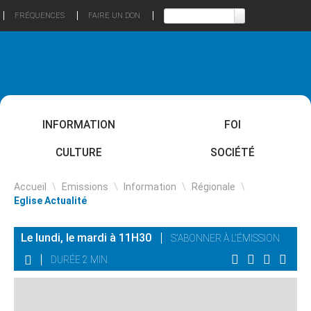
FRÉQUENCES
FAIRE UN DON
INFORMATION
FOI
CULTURE
SOCIÉTÉ
Accueil
\
Emissions
\
Information
\
Régionale
\
Eglise Actualité
Le lundi, le mardi à 11H30
S'ABONNER À L'ÉMISSION
DURÉE 2 MIN