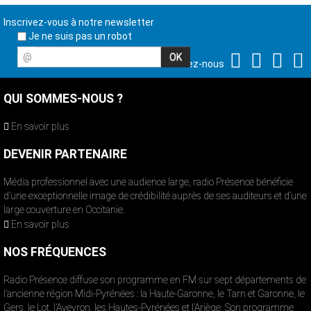
Inscrivez-vous à notre newsletter
Je ne suis pas un robot
@
Suivez-nous
QUI SOMMES-NOUS ?
En savoir plus
DEVENIR PARTENAIRE
Média professionnel avec une audience large, radio Présence bénéficie
d’une exceptionnelle image de crédibilité auprès de ses auditeurs et d’une
large couverture en Occitanie.
En savoir plus
NOS FRÉQUENCES
Radio Présence diffuse son programme en FM sur sept départements de
l’ancienne région Midi-Pyrénées : la Haute-Garonne, le Tarn et Garonne, le
Gers, le Lot, l’Aveyron, les Hautes-Pyrénées et l’Ariège. Son programme