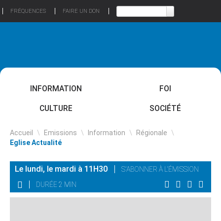
FRÉQUENCES
FAIRE UN DON
INFORMATION
FOI
CULTURE
SOCIÉTÉ
Accueil
\
Emissions
\
Information
\
Régionale
\
Eglise Actualité
Le lundi, le mardi à 11H30
S'ABONNER À L'ÉMISSION
DURÉE 2 MIN