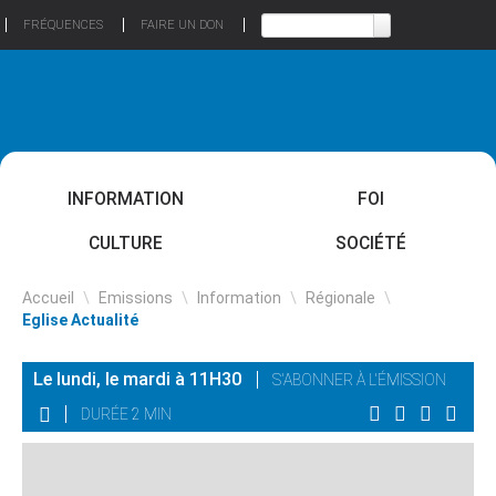
FRÉQUENCES
FAIRE UN DON
INFORMATION
FOI
CULTURE
SOCIÉTÉ
Accueil
\
Emissions
\
Information
\
Régionale
\
Eglise Actualité
Le lundi, le mardi à 11H30
S'ABONNER À L'ÉMISSION
DURÉE 2 MIN