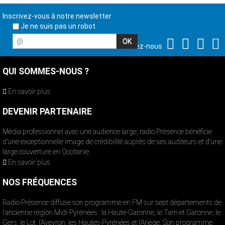
Inscrivez-vous à notre newsletter
Je ne suis pas un robot
@
Suivez-nous
QUI SOMMES-NOUS ?
En savoir plus
DEVENIR PARTENAIRE
Média professionnel avec une audience large, radio Présence bénéficie
d’une exceptionnelle image de crédibilité auprès de ses auditeurs et d’une
large couverture en Occitanie.
En savoir plus
NOS FRÉQUENCES
Radio Présence diffuse son programme en FM sur sept départements de
l’ancienne région Midi-Pyrénées : la Haute-Garonne, le Tarn et Garonne, le
Gers, le Lot, l’Aveyron, les Hautes-Pyrénées et l’Ariège. Son programme