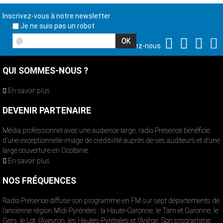
Inscrivez-vous à notre newsletter
Je ne suis pas un robot
@
Suivez-nous
QUI SOMMES-NOUS ?
En savoir plus
DEVENIR PARTENAIRE
Média professionnel avec une audience large, radio Présence bénéficie
d’une exceptionnelle image de crédibilité auprès de ses auditeurs et d’une
large couverture en Occitanie.
En savoir plus
NOS FRÉQUENCES
Radio Présence diffuse son programme en FM sur sept départements de
l’ancienne région Midi-Pyrénées : la Haute-Garonne, le Tarn et Garonne, le
Gers, le Lot, l’Aveyron, les Hautes-Pyrénées et l’Ariège. Son programme