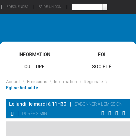
FRÉQUENCES
FAIRE UN DON
INFORMATION
FOI
CULTURE
SOCIÉTÉ
Accueil
\
Emissions
\
Information
\
Régionale
\
Eglise Actualité
Le lundi, le mardi à 11H30
S'ABONNER À L'ÉMISSION
DURÉE 2 MIN