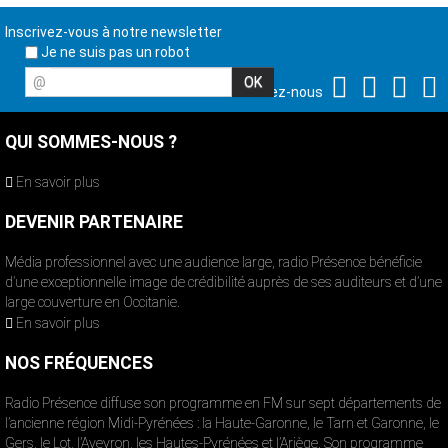
Inscrivez-vous à notre newsletter
Je ne suis pas un robot
@
Suivez-nous
QUI SOMMES-NOUS ?
En savoir plus
DEVENIR PARTENAIRE
Média professionnel avec une audience large, radio Présence bénéficie
d’une exceptionnelle image de crédibilité auprès de ses auditeurs et d’une
large couverture en Occitanie.
En savoir plus
NOS FRÉQUENCES
Radio Présence diffuse son programme en FM sur sept départements de
l’ancienne région Midi-Pyrénées : la Haute-Garonne, le Tarn et Garonne, le
Gers, le Lot, l’Aveyron, les Hautes-Pyrénées et l’Ariège. Son programme