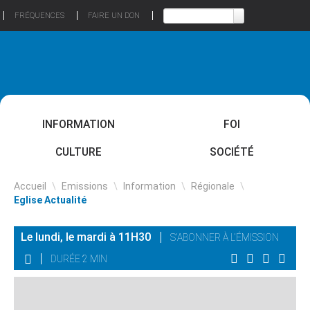
FRÉQUENCES
FAIRE UN DON
INFORMATION
FOI
CULTURE
SOCIÉTÉ
Accueil
\
Emissions
\
Information
\
Régionale
\
Eglise Actualité
Le lundi, le mardi à 11H30
S'ABONNER À L'ÉMISSION
DURÉE 2 MIN