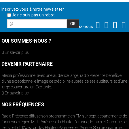
Inscrivez-vous à notre newsletter
Je ne suis pas un robot
@
Suivez-nous
QUI SOMMES-NOUS ?
En savoir plus
DEVENIR PARTENAIRE
Média professionnel avec une audience large, radio Présence bénéficie
d’une exceptionnelle image de crédibilité auprès de ses auditeurs et d’une
large couverture en Occitanie.
En savoir plus
NOS FRÉQUENCES
Radio Présence diffuse son programme en FM sur sept départements de
l’ancienne région Midi-Pyrénées : la Haute-Garonne, le Tarn et Garonne, le
Gers, le Lot, l’Aveyron, les Hautes-Pyrénées et l’Ariège. Son programme