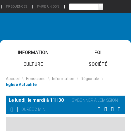
FRÉQUENCES
FAIRE UN DON
INFORMATION
FOI
CULTURE
SOCIÉTÉ
Accueil
\
Emissions
\
Information
\
Régionale
\
Eglise Actualité
Le lundi, le mardi à 11H30
S'ABONNER À L'ÉMISSION
DURÉE 2 MIN