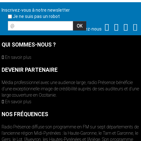
Inscrivez-vous à notre newsletter
Je ne suis pas un robot
@
Suivez-nous
QUI SOMMES-NOUS ?
En savoir plus
DEVENIR PARTENAIRE
Média professionnel avec une audience large, radio Présence bénéficie
d’une exceptionnelle image de crédibilité auprès de ses auditeurs et d’une
large couverture en Occitanie.
En savoir plus
NOS FRÉQUENCES
Radio Présence diffuse son programme en FM sur sept départements de
l’ancienne région Midi-Pyrénées : la Haute-Garonne, le Tarn et Garonne, le
Gers, le Lot, l’Aveyron, les Hautes-Pyrénées et l’Ariège. Son programme