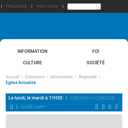
FRÉQUENCES
FAIRE UN DON
INFORMATION
FOI
CULTURE
SOCIÉTÉ
Accueil
\
Emissions
\
Information
\
Régionale
\
Eglise Actualité
Le lundi, le mardi à 11H30
S'ABONNER À L'ÉMISSION
DURÉE 2 MIN