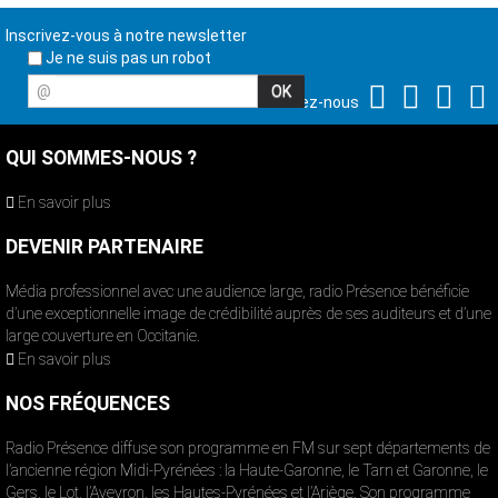
Inscrivez-vous à notre newsletter
Je ne suis pas un robot
@
Suivez-nous
QUI SOMMES-NOUS ?
En savoir plus
DEVENIR PARTENAIRE
Média professionnel avec une audience large, radio Présence bénéficie
d’une exceptionnelle image de crédibilité auprès de ses auditeurs et d’une
large couverture en Occitanie.
En savoir plus
NOS FRÉQUENCES
Radio Présence diffuse son programme en FM sur sept départements de
l’ancienne région Midi-Pyrénées : la Haute-Garonne, le Tarn et Garonne, le
Gers, le Lot, l’Aveyron, les Hautes-Pyrénées et l’Ariège. Son programme