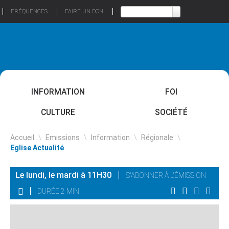
FRÉQUENCES
FAIRE UN DON
INFORMATION
FOI
CULTURE
SOCIÉTÉ
Accueil
\
Emissions
\
Information
\
Régionale
\
Eglise Actualité
Le lundi, le mardi à 11H30
S'ABONNER À L'ÉMISSION
DURÉE 2 MIN