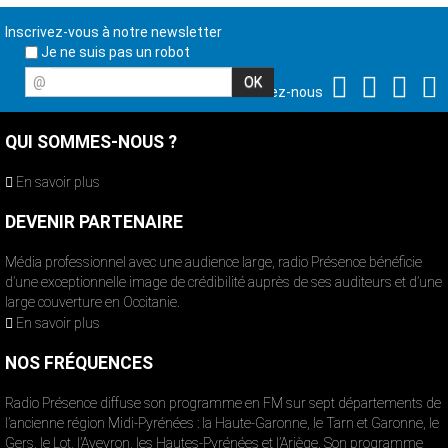
Inscrivez-vous à notre newsletter
Je ne suis pas un robot
@
Suivez-nous
QUI SOMMES-NOUS ?
En savoir plus
DEVENIR PARTENAIRE
Média professionnel avec une audience large, radio Présence bénéficie
d’une exceptionnelle image de crédibilité auprès de ses auditeurs et d’une
large couverture en Occitanie.
En savoir plus
NOS FRÉQUENCES
Radio Présence diffuse son programme en FM sur sept départements de
l’ancienne région Midi-Pyrénées : la Haute-Garonne, le Tarn et Garonne, le
Gers, le Lot, l’Aveyron, les Hautes-Pyrénées et l’Ariège. Son programme