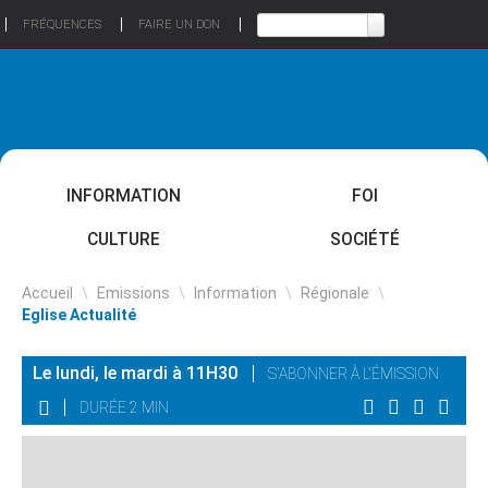
FRÉQUENCES
FAIRE UN DON
INFORMATION
FOI
CULTURE
SOCIÉTÉ
Accueil
\
Emissions
\
Information
\
Régionale
\
Eglise Actualité
Le lundi, le mardi à 11H30
S'ABONNER À L'ÉMISSION
DURÉE 2 MIN