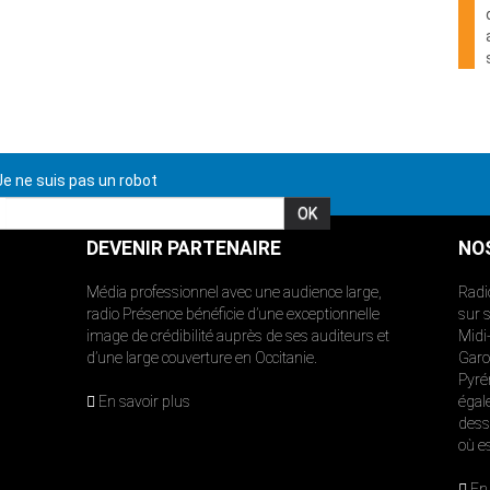
e ne suis pas un robot
DEVENIR PARTENAIRE
NO
Média professionnel avec une audience large,
Radi
radio Présence bénéficie d’une exceptionnelle
sur 
image de crédibilité auprès de ses auditeurs et
Midi
d’une large couverture en Occitanie.
Garon
Pyré
En savoir plus
égal
dess
où e
En 