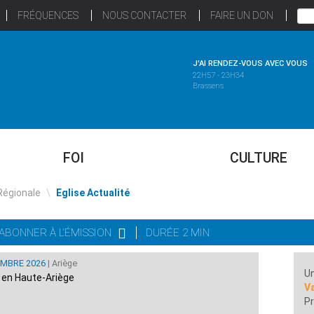
FRÉQUENCES
NOUS CONTACTER
FAIRE UN DON
J'AI RENDEZ-VOUS AVEC VOUS
22H57 - 23H34
Brassens
FOI
CULTURE
Régionale
\
Eglise Actualité
'ABONNER À L'ÉMISSION
DURÉE 2 MIN
EMBRE 2026
| Ariège
Un
e en Haute-Ariège
Va
Pr