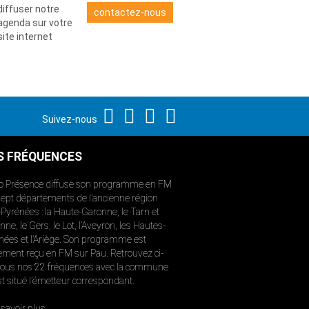
diffuser notre
contactez-nous
agenda sur votre
site internet
Suivez-nous
S FRÉQUENCES
o Présence diffuse son programme en FM
sept départements de l’ancienne région
-Pyrénées : la Haute-Garonne, le Tarn et
ne, le Gers, le Lot, l’Aveyron, les Hautes-
nées et l’Ariège. Son programme est
ement reçu en FM sur Pau. Retrouvez ci-
ous nos 22 fréquences avec la commune
st situé l’émetteur correspondant.
savoir plus