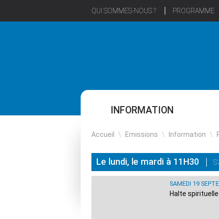
QUI SOMMES-NOUS ?
PROGRAMME
INFORMATION
Accueil
\
Emissions
\
Information
\
Le lundi, le mardi à 11H30
S
SAMEDI 19 SEPT
Halte spirituell