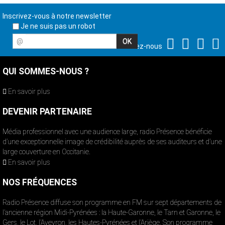
Inscrivez-vous à notre newsletter
Je ne suis pas un robot
@
Suivez-nous
QUI SOMMES-NOUS ?
En savoir plus
DEVENIR PARTENAIRE
Média professionnel avec une audience large, radio Présence bénéficie
d’une exceptionnelle image de crédibilité auprès de ses auditeurs et d’une
large couverture en Occitanie.
En savoir plus
NOS FRÉQUENCES
Radio Présence diffuse son programme en FM sur sept départements de
l’ancienne région Midi-Pyrénées : la Haute-Garonne, le Tarn et Garonne, le
Gers, le Lot, l’Aveyron, les Hautes-Pyrénées et l’Ariège. Son programme