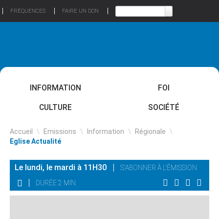
FRÉQUENCES
FAIRE UN DON
INFORMATION
FOI
CULTURE
SOCIÉTÉ
Accueil
\
Emissions
\
Information
\
Régionale
\
Eglise Actualité
Le lundi, le mardi à 11H30
S'ABONNER À L'ÉMISSION
DURÉE 2 MIN