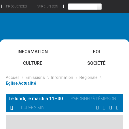
FRÉQUENCES
FAIRE UN DON
INFORMATION
FOI
CULTURE
SOCIÉTÉ
Accueil
\
Emissions
\
Information
\
Régionale
\
Eglise Actualité
Le lundi, le mardi à 11H30
S'ABONNER À L'ÉMISSION
DURÉE 2 MIN