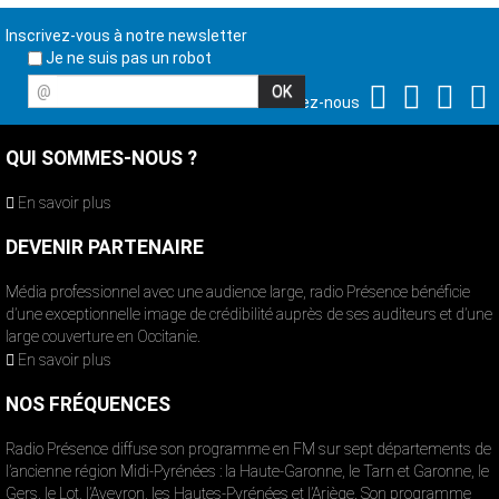
Inscrivez-vous à notre newsletter
Je ne suis pas un robot
@
Suivez-nous
QUI SOMMES-NOUS ?
En savoir plus
DEVENIR PARTENAIRE
Média professionnel avec une audience large, radio Présence bénéficie
d’une exceptionnelle image de crédibilité auprès de ses auditeurs et d’une
large couverture en Occitanie.
En savoir plus
NOS FRÉQUENCES
Radio Présence diffuse son programme en FM sur sept départements de
l’ancienne région Midi-Pyrénées : la Haute-Garonne, le Tarn et Garonne, le
Gers, le Lot, l’Aveyron, les Hautes-Pyrénées et l’Ariège. Son programme