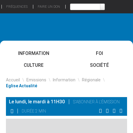
FRÉQUENCES
FAIRE UN DON
INFORMATION
FOI
CULTURE
SOCIÉTÉ
Accueil
\
Emissions
\
Information
\
Régionale
\
Eglise Actualité
Le lundi, le mardi à 11H30
S'ABONNER À L'ÉMISSION
DURÉE 2 MIN