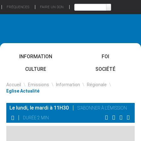
FRÉQUENCES
FAIRE UN DON
INFORMATION
FOI
CULTURE
SOCIÉTÉ
Accueil
\
Emissions
\
Information
\
Régionale
\
Eglise Actualité
Le lundi, le mardi à 11H30
S'ABONNER À L'ÉMISSION
DURÉE 2 MIN