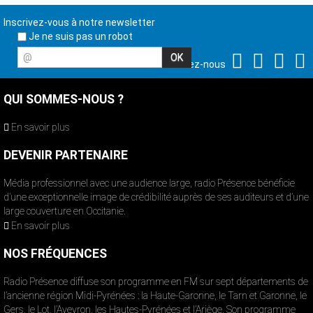
Inscrivez-vous à notre newsletter
Je ne suis pas un robot
@
Suivez-nous
QUI SOMMES-NOUS ?
En savoir plus
DEVENIR PARTENAIRE
Média professionnel avec une audience large, radio Présence bénéficie
d’une exceptionnelle image de crédibilité auprès de ses auditeurs et d’une
large couverture en Occitanie.
En savoir plus
NOS FRÉQUENCES
Radio Présence diffuse son programme en FM sur sept départements de
l’ancienne région Midi-Pyrénées : la Haute-Garonne, le Tarn et Garonne, le
Gers, le Lot, l’Aveyron, les Hautes-Pyrénées et l’Ariège. Son programme