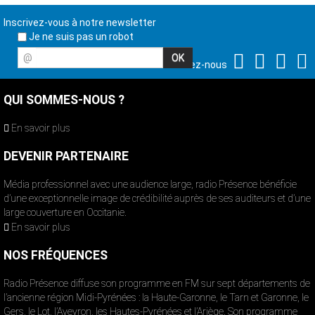
Inscrivez-vous à notre newsletter
Je ne suis pas un robot
@
Suivez-nous
QUI SOMMES-NOUS ?
En savoir plus
DEVENIR PARTENAIRE
Média professionnel avec une audience large, radio Présence bénéficie
d’une exceptionnelle image de crédibilité auprès de ses auditeurs et d’une
large couverture en Occitanie.
En savoir plus
NOS FRÉQUENCES
Radio Présence diffuse son programme en FM sur sept départements de
l’ancienne région Midi-Pyrénées : la Haute-Garonne, le Tarn et Garonne, le
Gers, le Lot, l’Aveyron, les Hautes-Pyrénées et l’Ariège. Son programme