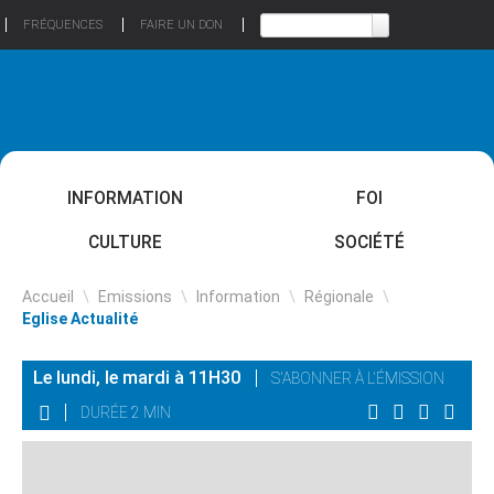
FRÉQUENCES
FAIRE UN DON
INFORMATION
FOI
CULTURE
SOCIÉTÉ
Accueil
\
Emissions
\
Information
\
Régionale
\
Eglise Actualité
Le lundi, le mardi à 11H30
S'ABONNER À L'ÉMISSION
DURÉE 2 MIN