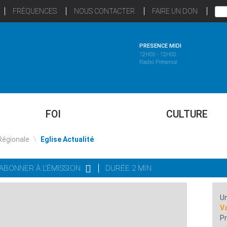
FRÉQUENCES
NOUS CONTACTER
FAIRE UN DON
PRESENCE MIDI
12H00 - 12H00
Radio Présence
FOI
CULTURE
Régionale
\
Eglise Actualité
'ABONNER À L'ÉMISSION
DURÉE 2 MIN
Un
Va
Pr