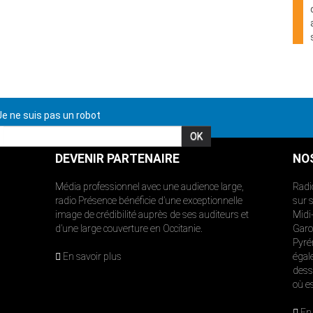
e ne suis pas un robot
DEVENIR PARTENAIRE
NO
Média professionnel avec une audience large,
Radi
radio Présence bénéficie d’une exceptionnelle
sur 
image de crédibilité auprès de ses auditeurs et
Midi
d’une large couverture en Occitanie.
Garon
Pyré
En savoir plus
égal
dess
où e
En 