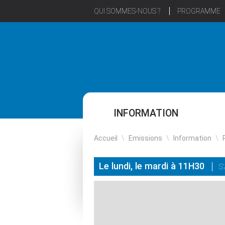
QUI SOMMES-NOUS ?
PROGRAMME
INFORMATION
Accueil
\
Emissions
\
Information
\
Le lundi, le mardi à 11H30
S