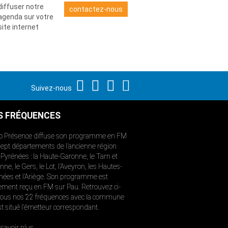
diffuser notre
contactez-nous
agenda sur votre
site internet
Suivez-nous
S FRÉQUENCES
o Présence diffuse son programme en FM
sept départements de l’ancienne région
-Pyrénées : la Haute-Garonne, le Tarn et
ne, le Gers, le Lot, l’Aveyron, les Hautes-
nées et l’Ariège. Son programme est
ement reçu en FM sur Pau. Retrouvez ci-
ous nos 22 fréquences avec la commune
st situé l’émetteur correspondant.
savoir plus