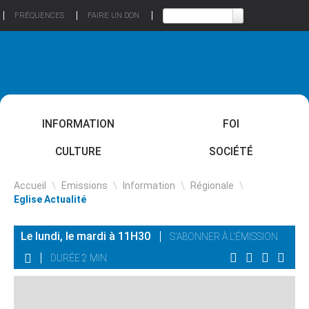
FRÉQUENCES
FAIRE UN DON
INFORMATION
FOI
CULTURE
SOCIÉTÉ
Accueil
\
Emissions
\
Information
\
Régionale
\
Eglise Actualité
Le lundi, le mardi à 11H30
S'ABONNER À L'ÉMISSION
DURÉE 2 MIN