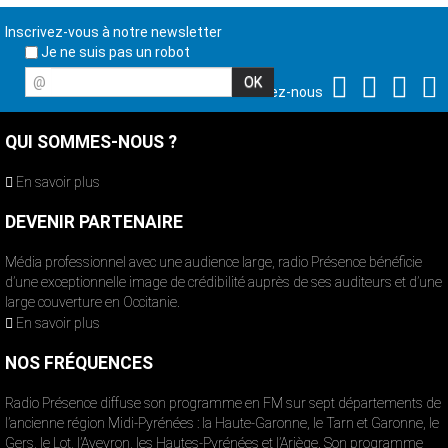
Inscrivez-vous à notre newsletter
Je ne suis pas un robot
@
Suivez-nous
QUI SOMMES-NOUS ?
En savoir plus
DEVENIR PARTENAIRE
Média professionnel avec une audience large, radio Présence bénéficie
d’une exceptionnelle image de crédibilité auprès de ses auditeurs et d’une
large couverture en Occitanie.
En savoir plus
NOS FRÉQUENCES
Radio Présence diffuse son programme en FM sur sept départements de
l’ancienne région Midi-Pyrénées : la Haute-Garonne, le Tarn et Garonne, le
Gers, le Lot, l’Aveyron, les Hautes-Pyrénées et l’Ariège. Son programme