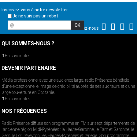
Inscrivez-vous à notre newsletter
Je ne suis pas un robot
@
Suivez-nous
QUI SOMMES-NOUS ?
En savoir plus
DEVENIR PARTENAIRE
Média professionnel avec une audience large, radio Présence bénéficie
d’une exceptionnelle image de crédibilité auprès de ses auditeurs et d’une
large couverture en Occitanie.
En savoir plus
NOS FRÉQUENCES
Radio Présence diffuse son programme en FM sur sept départements de
l’ancienne région Midi-Pyrénées : la Haute-Garonne, le Tarn et Garonne, le
Gers, le Lot, l’Aveyron, les Hautes-Pyrénées et l’Ariège. Son programme