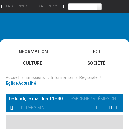
FRÉQUENCES
FAIRE UN DON
INFORMATION
FOI
CULTURE
SOCIÉTÉ
Accueil
\
Emissions
\
Information
\
Régionale
\
Eglise Actualité
Le lundi, le mardi à 11H30
S'ABONNER À L'ÉMISSION
DURÉE 2 MIN