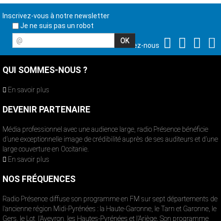
Inscrivez-vous à notre newsletter
Je ne suis pas un robot
@
Suivez-nous
QUI SOMMES-NOUS ?
En savoir plus
DEVENIR PARTENAIRE
Média professionnel avec une audience large, radio Présence bénéficie
d’une exceptionnelle image de crédibilité auprès de ses auditeurs et d’une
large couverture en Occitanie.
En savoir plus
NOS FRÉQUENCES
Radio Présence diffuse son programme en FM sur sept départements de
l’ancienne région Midi-Pyrénées : la Haute-Garonne, le Tarn et Garonne, le
Gers, le Lot, l’Aveyron, les Hautes-Pyrénées et l’Ariège. Son programme