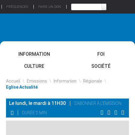
FRÉQUENCES
FAIRE UN DON
INFORMATION
FOI
CULTURE
SOCIÉTÉ
Accueil
\
Emissions
\
Information
\
Régionale
\
Eglise Actualité
Le lundi, le mardi à 11H30
S'ABONNER À L'ÉMISSION
DURÉE 2 MIN