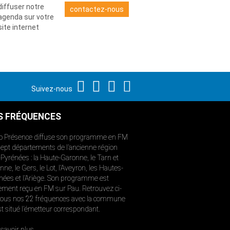
diffuser notre
contactez-nous
agenda sur votre
site internet
Suivez-nous
S FRÉQUENCES
o Présence diffuse son programme en FM
sept départements de l’ancienne région
-Pyrénées : la Haute-Garonne, le Tarn et
ne, le Gers, le Lot, l’Aveyron, les Hautes-
nées et l’Ariège. Son programme est
ement reçu en FM sur Pau. Retrouvez ci-
ous nos 22 fréquences avec la commune
st situé l’émetteur correspondant.
savoir plus