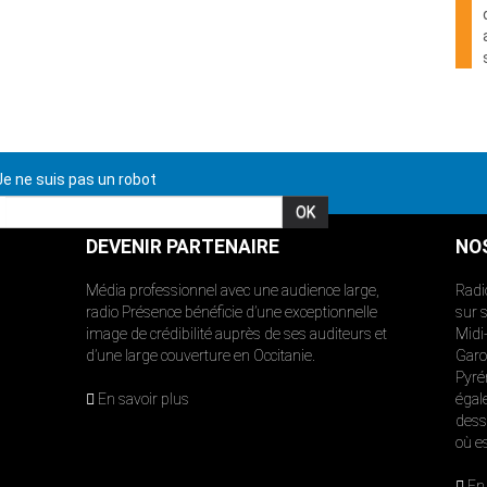
e ne suis pas un robot
DEVENIR PARTENAIRE
NO
Média professionnel avec une audience large,
Radi
radio Présence bénéficie d’une exceptionnelle
sur 
image de crédibilité auprès de ses auditeurs et
Midi
d’une large couverture en Occitanie.
Garon
Pyré
En savoir plus
égal
dess
où e
En 