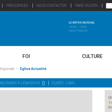
FRÉQUENCES
NOUS CONTACTER
FAIRE UN DON
LE REPOS MUSICAL
14H02 - 14H02
Radio Présence
FOI
CULTURE
Régionale
\
Eglise Actualité
'ABONNER À L'ÉMISSION
DURÉE 2 MIN
Un
Va
Pr