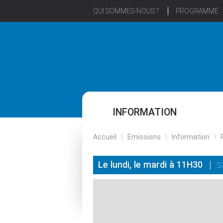
QUI SOMMES-NOUS ?
PROGRAMME
INFORMATION
Accueil
\
Emissions
\
Information
\
Le lundi, le mardi à 11H30
S