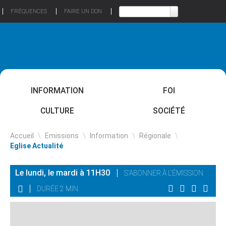
FRÉQUENCES
FAIRE UN DON
INFORMATION
FOI
CULTURE
SOCIÉTÉ
Accueil
\
Emissions
\
Information
\
Régionale
\
Eglise Actualité
Le lundi, le mardi à 11H30
S'ABONNER À L'ÉMISSION
DURÉE 2 MIN