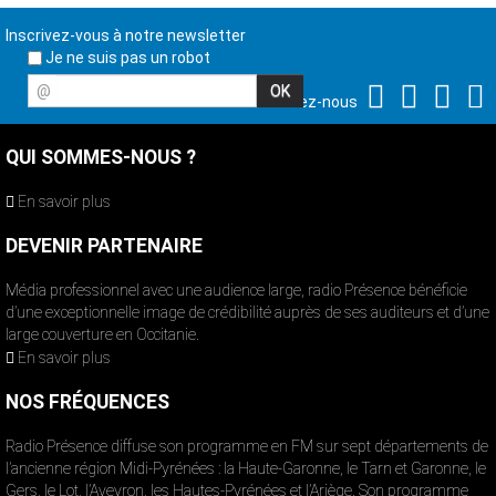
Inscrivez-vous à notre newsletter
Je ne suis pas un robot
@
Suivez-nous
QUI SOMMES-NOUS ?
En savoir plus
DEVENIR PARTENAIRE
Média professionnel avec une audience large, radio Présence bénéficie
d’une exceptionnelle image de crédibilité auprès de ses auditeurs et d’une
large couverture en Occitanie.
En savoir plus
NOS FRÉQUENCES
Radio Présence diffuse son programme en FM sur sept départements de
l’ancienne région Midi-Pyrénées : la Haute-Garonne, le Tarn et Garonne, le
Gers, le Lot, l’Aveyron, les Hautes-Pyrénées et l’Ariège. Son programme