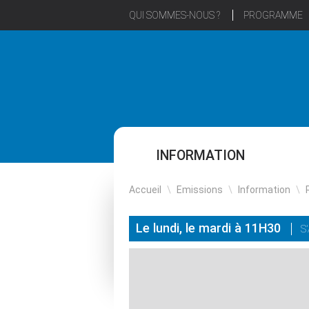
QUI SOMMES-NOUS ?
PROGRAMME
INFORMATION
Accueil
\
Emissions
\
Information
\
Le lundi, le mardi à 11H30
S