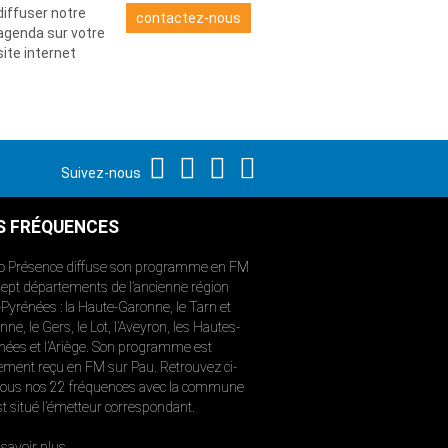
diffuser notre
contactez-nous
agenda sur votre
site internet
Suivez-nous
S FRÉQUENCES
o Présence diffuse son programme en FM
sept départements de l’ancienne région
-Pyrénées : la Haute-Garonne, le Tarn et
ne, le Gers, le Lot, l’Aveyron, les Hautes-
nées et l’Ariège. Son programme est
ement reçu en FM sur Pau. Retrouvez ci-
ous nos 22 fréquences avec la commune
st situé l’émetteur correspondant.
savoir plus