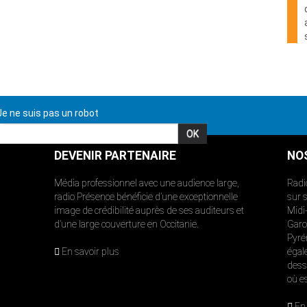
e ne suis pas un robot
DEVENIR PARTENAIRE
NO
Média professionnel avec une audience large,
Radi
radio Présence bénéficie d’une exceptionnelle
sur 
image de crédibilité auprès de ses auditeurs et
Midi
d’une large couverture en Occitanie.
Garon
Pyré
En savoir plus
égal
dess
où e
En 