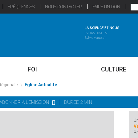
FRÉQUENCES
NOUS CONTACTER
FAIRE UN DON
LA SCIENCE ET NOUS
09H46 - 09H59
Sylvie Vauclair
FOI
CULTURE
Régionale
\
Eglise Actualité
'ABONNER À L'ÉMISSION
DURÉE 2 MIN
Un
Va
Pr