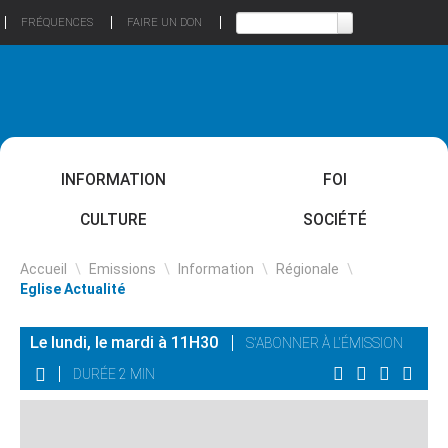
FRÉQUENCES
FAIRE UN DON
INFORMATION
FOI
CULTURE
SOCIÉTÉ
Accueil
\
Emissions
\
Information
\
Régionale
\
Eglise Actualité
Le lundi, le mardi à 11H30
S'ABONNER À L'ÉMISSION
DURÉE 2 MIN