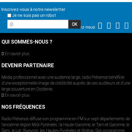
Inscrivez-vous à notre newsletter
Je ne suis pas un robot
@
Suivez-nous
QUI SOMMES-NOUS ?
En savoir plus
DEVENIR PARTENAIRE
Média professionnel avec une audience large, radio Présence bénéficie
d’une exceptionnelle image de crédibilité auprès de ses auditeurs et d’une
large couverture en Occitanie.
En savoir plus
NOS FRÉQUENCES
Radio Présence diffuse son programme en FM sur sept départements de
l’ancienne région Midi-Pyrénées : la Haute-Garonne, le Tarn et Garonne, le
Gers, le Lot, l’Aveyron, les Hautes-Pyrénées et l’Ariège. Son programme