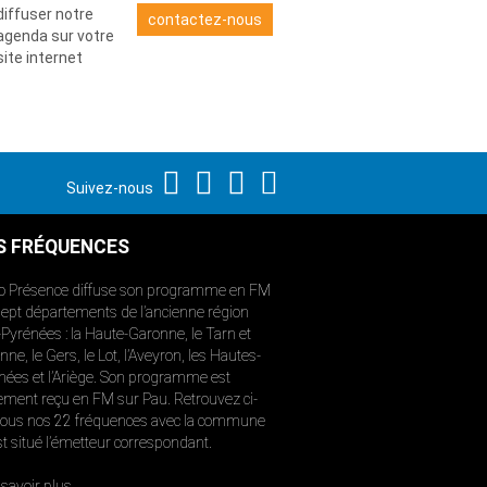
diffuser notre
contactez-nous
agenda sur votre
site internet
Suivez-nous
S FRÉQUENCES
o Présence diffuse son programme en FM
sept départements de l’ancienne région
-Pyrénées : la Haute-Garonne, le Tarn et
ne, le Gers, le Lot, l’Aveyron, les Hautes-
nées et l’Ariège. Son programme est
ement reçu en FM sur Pau. Retrouvez ci-
ous nos 22 fréquences avec la commune
st situé l’émetteur correspondant.
savoir plus