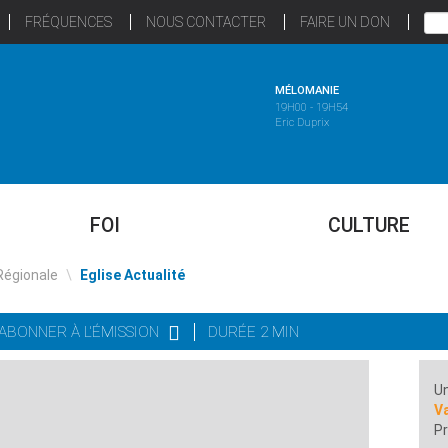
FRÉQUENCES
NOUS CONTACTER
FAIRE UN DON
MÉLOMANIE
19H00 - 19H54
Eric Duprix
FOI
CULTURE
Régionale
\
Eglise Actualité
'ABONNER À L'ÉMISSION
DURÉE 2 MIN
Un
Va
Pr