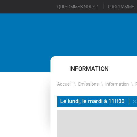
QUI SOMMES-NOUS ?
PROGRAMME
INFORMATION
Accueil
\
Emissions
\
Information
\
Le lundi, le mardi à 11H30
S