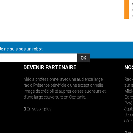
e ne suis pas un robot
DEVENIR PARTENAIRE
NO
Média professionnel avec une audience large,
Radi
radio Présence bénéficie d’une exceptionnelle
sur 
image de crédibilité auprès de ses auditeurs et
Midi
d’une large couverture en Occitanie.
Garon
Pyré
En savoir plus
égal
dess
où e
En 