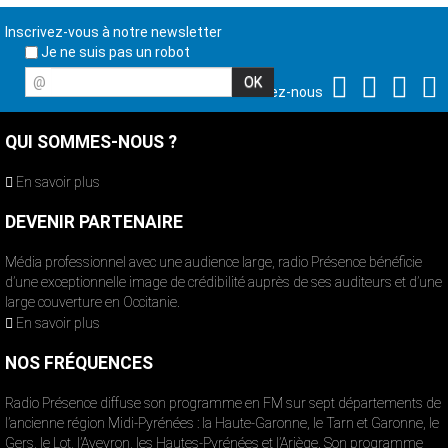
Inscrivez-vous à notre newsletter
Je ne suis pas un robot
@
Suivez-nous
QUI SOMMES-NOUS ?
En savoir plus
DEVENIR PARTENAIRE
Média professionnel avec une audience large, radio Présence bénéficie
d’une exceptionnelle image de crédibilité auprès de ses auditeurs et d’une
large couverture en Occitanie.
En savoir plus
NOS FRÉQUENCES
Radio Présence diffuse son programme en FM sur sept départements de
l’ancienne région Midi-Pyrénées : la Haute-Garonne, le Tarn et Garonne, le
Gers, le Lot, l’Aveyron, les Hautes-Pyrénées et l’Ariège. Son programme