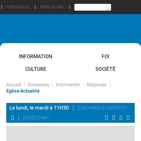
FRÉQUENCES
FAIRE UN DON
INFORMATION
FOI
CULTURE
SOCIÉTÉ
Accueil
\
Emissions
\
Information
\
Régionale
\
Eglise Actualité
Le lundi, le mardi à 11H30
S'ABONNER À L'ÉMISSION
DURÉE 2 MIN