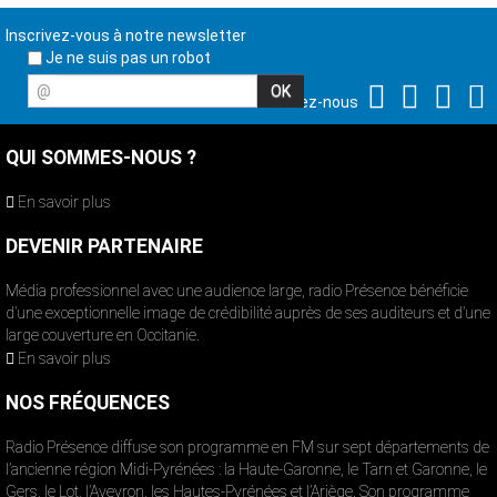
Inscrivez-vous à notre newsletter
Je ne suis pas un robot
@
Suivez-nous
QUI SOMMES-NOUS ?
En savoir plus
DEVENIR PARTENAIRE
Média professionnel avec une audience large, radio Présence bénéficie
d’une exceptionnelle image de crédibilité auprès de ses auditeurs et d’une
large couverture en Occitanie.
En savoir plus
NOS FRÉQUENCES
Radio Présence diffuse son programme en FM sur sept départements de
l’ancienne région Midi-Pyrénées : la Haute-Garonne, le Tarn et Garonne, le
Gers, le Lot, l’Aveyron, les Hautes-Pyrénées et l’Ariège. Son programme