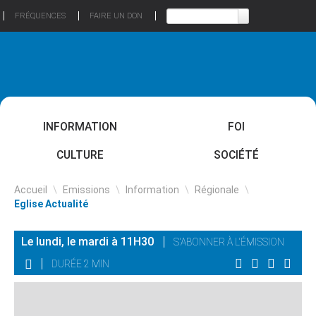
FRÉQUENCES
FAIRE UN DON
INFORMATION
FOI
CULTURE
SOCIÉTÉ
Accueil
\
Emissions
\
Information
\
Régionale
\
Eglise Actualité
Le lundi, le mardi à 11H30
S'ABONNER À L'ÉMISSION
DURÉE 2 MIN