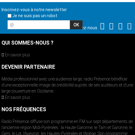
Inscrivez-vous à notre newsletter
Je ne suis pas un robot
@
Suivez-nous
QUI SOMMES-NOUS ?
En savoir plus
DEVENIR PARTENAIRE
Média professionnel avec une audience large, radio Présence bénéficie
d’une exceptionnelle image de crédibilité auprès de ses auditeurs et d’une
large couverture en Occitanie.
En savoir plus
NOS FRÉQUENCES
Radio Présence diffuse son programme en FM sur sept départements de
l’ancienne région Midi-Pyrénées : la Haute-Garonne, le Tarn et Garonne, le
Gers, le Lot, l’Aveyron, les Hautes-Pyrénées et l’Ariège. Son programme