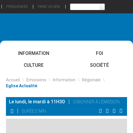
FRÉQUENCES
FAIRE UN DON
INFORMATION
FOI
CULTURE
SOCIÉTÉ
Accueil
\
Emissions
\
Information
\
Régionale
\
Eglise Actualité
Le lundi, le mardi à 11H30
S'ABONNER À L'ÉMISSION
DURÉE 2 MIN