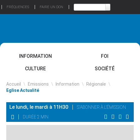
FRÉQUENCES
FAIRE UN DON
INFORMATION
FOI
CULTURE
SOCIÉTÉ
Accueil
\
Emissions
\
Information
\
Régionale
\
Eglise Actualité
Le lundi, le mardi à 11H30
S'ABONNER À L'ÉMISSION
DURÉE 2 MIN