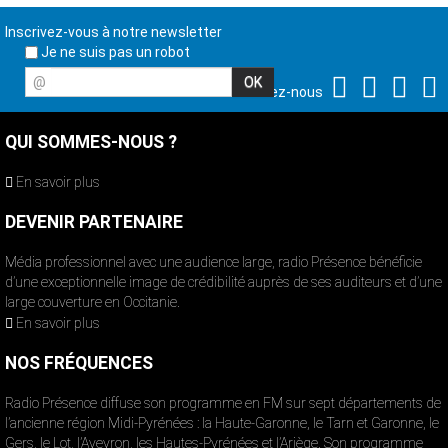
Inscrivez-vous à notre newsletter
Je ne suis pas un robot
@
Suivez-nous
QUI SOMMES-NOUS ?
En savoir plus
DEVENIR PARTENAIRE
Média professionnel avec une audience large, radio Présence bénéficie
d’une exceptionnelle image de crédibilité auprès de ses auditeurs et d’une
large couverture en Occitanie.
En savoir plus
NOS FRÉQUENCES
Radio Présence diffuse son programme en FM sur sept départements de
l’ancienne région Midi-Pyrénées : la Haute-Garonne, le Tarn et Garonne, le
Gers, le Lot, l’Aveyron, les Hautes-Pyrénées et l’Ariège. Son programme