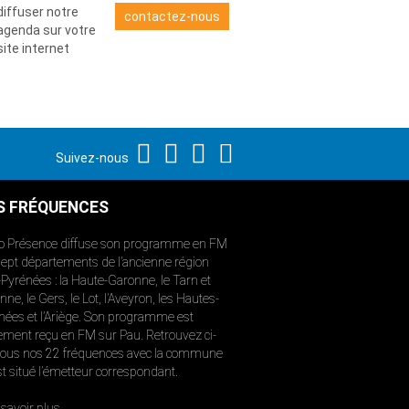
diffuser notre
contactez-nous
agenda sur votre
site internet
Suivez-nous
S FRÉQUENCES
o Présence diffuse son programme en FM
sept départements de l’ancienne région
-Pyrénées : la Haute-Garonne, le Tarn et
ne, le Gers, le Lot, l’Aveyron, les Hautes-
nées et l’Ariège. Son programme est
ement reçu en FM sur Pau. Retrouvez ci-
ous nos 22 fréquences avec la commune
st situé l’émetteur correspondant.
savoir plus