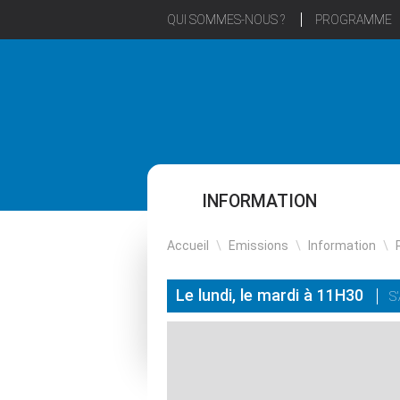
QUI SOMMES-NOUS ?
PROGRAMME
INFORMATION
Accueil
\
Emissions
\
Information
\
Le lundi, le mardi à 11H30
S