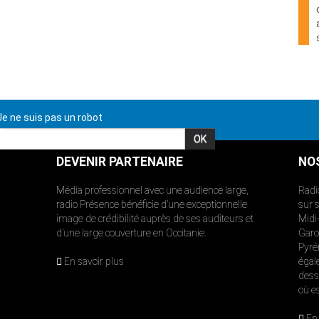
e ne suis pas un robot
DEVENIR PARTENAIRE
NO
Média professionnel avec une audience large,
Radi
radio Présence bénéficie d’une exceptionnelle
sur 
image de crédibilité auprès de ses auditeurs et
Midi
d’une large couverture en Occitanie.
Garon
Pyré
En savoir plus
égal
dess
où e
En 