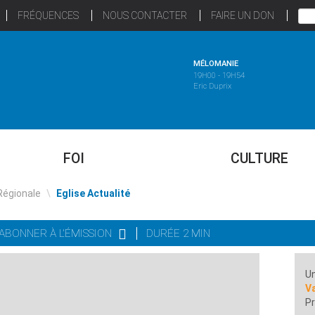
FRÉQUENCES
NOUS CONTACTER
FAIRE UN DON
MÉLOMANIE
19H00 - 19H54
Eric Duprix
FOI
CULTURE
Régionale
\
Eglise Actualité
'ABONNER À L'ÉMISSION
DURÉE 2 MIN
Un
Va
Pr