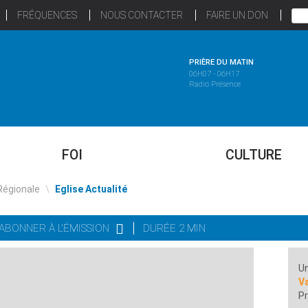
FRÉQUENCES
NOUS CONTACTER
FAIRE UN DON
PRIÈRE DU MATIN
06H07 - 06H17
Radio Présence
FOI
CULTURE
Régionale
\
Eglise Actualité
'ABONNER À L'ÉMISSION
DURÉE 2 MIN
Un
Va
Pr