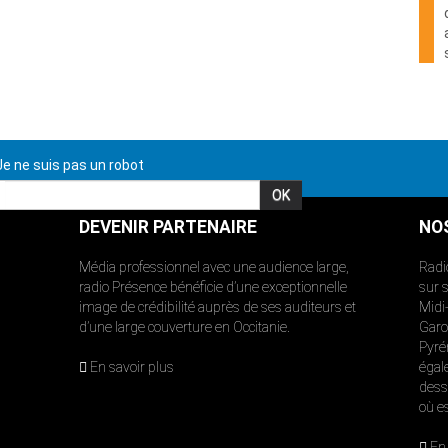
e ne suis pas un robot
DEVENIR PARTENAIRE
NO
Média professionnel avec une audience large,
Radi
radio Présence bénéficie d’une exceptionnelle
sur 
image de crédibilité auprès de ses auditeurs et
Midi
d’une large couverture en Occitanie.
Garon
Pyré
En savoir plus
égal
dess
où e
En 