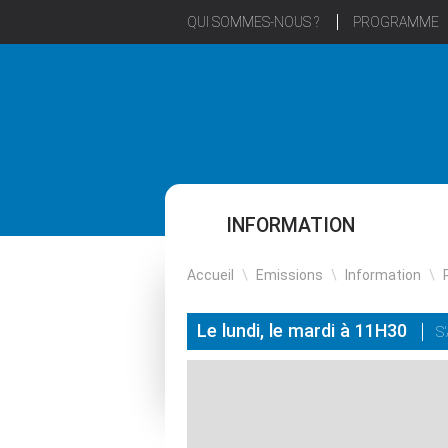
QUI SOMMES-NOUS ?
PROGRAMME
INFORMATION
Accueil
\
Emissions
\
Information
\
Le lundi, le mardi à 11H30
S