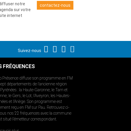
diffuser notre
contactez-nous
agenda sur votre
site internet
Suivez-nous
S FRÉQUENCES
o Présence diffuse son programme en FM
sept départements de l’ancienne région
-Pyrénées : la Haute-Garonne, le Tarn et
ne, le Gers, le Lot, l’Aveyron, les Hautes-
nées et l’Ariège. Son programme est
ement reçu en FM sur Pau. Retrouvez ci-
ous nos 22 fréquences avec la commune
st situé l’émetteur correspondant.
savoir plus