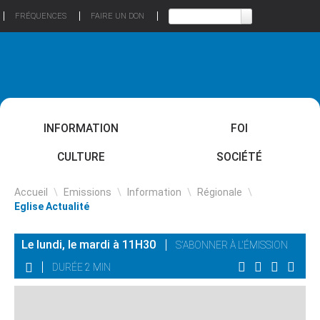
FRÉQUENCES
FAIRE UN DON
INFORMATION
FOI
CULTURE
SOCIÉTÉ
Accueil
\
Emissions
\
Information
\
Régionale
\
Eglise Actualité
Le lundi, le mardi à 11H30
S'ABONNER À L'ÉMISSION
DURÉE 2 MIN