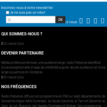
Inscrivez-vous à notre newsletter
Je ne suis pas un robot
@
Suivez-nous
QUI SOMMES-NOUS ?
En savoir plus
DEVENIR PARTENAIRE
Média professionnel avec une audience large, radio Présence bénéficie
d’une exceptionnelle image de crédibilité auprès de ses auditeurs et d’une
large couverture en Occitanie.
En savoir plus
NOS FRÉQUENCES
Radio Présence diffuse son programme en FM sur sept départements de
l’ancienne région Midi-Pyrénées : la Haute-Garonne, le Tarn et Garonne, le
Gers, le Lot, l’Aveyron, les Hautes-Pyrénées et l’Ariège. Son programme